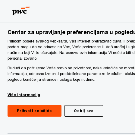
Skip
Skip
to
to
content
footer
rs
Make it happen with PwC | PwC Srbija
O nama
Centar za upravljanje preferencijama u pogledu
Prilikom posete svakog veb-sajta, Vaš internet pretraživač čuva ili pre
Naše kancelarije
podaci mogu da se odnose na Vas, Vaše preference ili Vaš uređaj i ug
način na koji Vi to očekujete. Na osnovu ovih informacija Vi nećete biti 
personalizovano.
Budući da poštujemo Vaše pravo na privatnost, neke kolačiće ne morate p
informacija, odnosno izmeniti preddefinisane parametre. Međutim, bloki
PricewaterhouseCoopers
Pricewaterh
pogledu korišćenja stranice i usluga koje nudimo.
d.o.o. Beograd
Consulting d.
Više informacija
Omladinskih brigada 88a
Omladinskih brig
11070 Beograd, Srbija
11070 Beograd, S
Prihvati kolačiće
Odbij sve
Tel.: + 381 (11) 3302 100
Tel.: + 381 (11) 3
Fax: + 381 (11) 3302 101
Fax: + 381 (11) 3