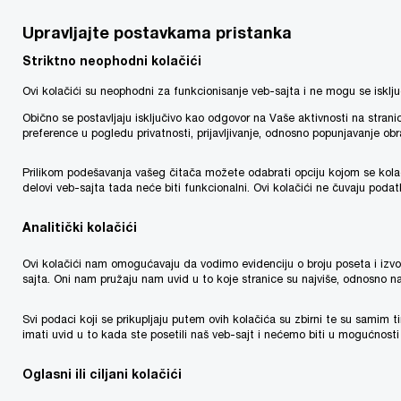
Upravljajte postavkama pristanka
Striktno neophodni kolačići
Ovi kolačići su neophodni za funkcionisanje veb-sajta i ne mogu se isklju
Menadžment
Obično se postavljaju isključivo kao odgovor na Vaše aktivnosti na stra
preference u pogledu privatnosti, prijavljivanje, odnosno popunjavanje ob
Prilikom podešavanja vašeg čitača možete odabrati opciju kojom se kolači
Biljana Bogovac
delovi veb-sajta tada neće biti funkcionalni. Ovi kolačići ne čuvaju poda
Rukovodeća partnerka, Jugoistočna Evropa
Analitički kolačići
Dragan Drača
Ovi kolačići nam omogućavaju da vodimo evidenciju o broju poseta i izv
sajta. Oni nam pružaju nam uvid u to koje stranice su najviše, odnosno na
Partner - Poresko pravne usluge
Svi podaci koji se prikupljaju putem ovih kolačića su zbirni te su samim
Milivoje Nešović
imati uvid u to kada ste posetili naš veb-sajt i nećemo biti u mogućnosti
Partner - Usluge srodne reviziji
Oglasni ili ciljani kolačići