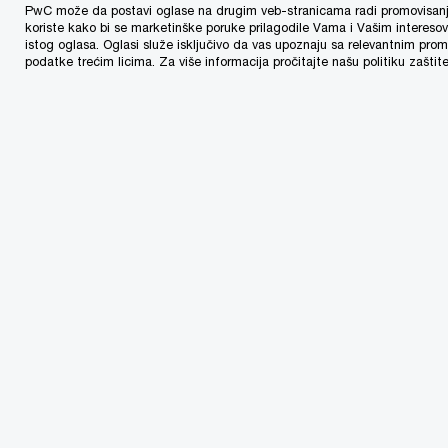
Branko Popović
PwC može da postavi oglase na drugim veb-stranicama radi promovisanja r
koriste kako bi se marketinške poruke prilagodile Vama i Vašim intereso
Partner - Strategija, transformacija i digitalizacija
istog oglasa. Oglasi služe isključivo da vas upoznaju sa relevantnim p
podatke trećim licima. Za više informacija pročitajte našu politiku zaštite
kompanija i banaka
Bojidar Neytchev
Partner - Pomoć pri poslovnim transakcijama
Nikola Stamenić
Partner - Usluge revizije
Saša Todorović
Direktor - Finansijske usluge
Sonja Ralenac
Direktorka - Usluge revizije