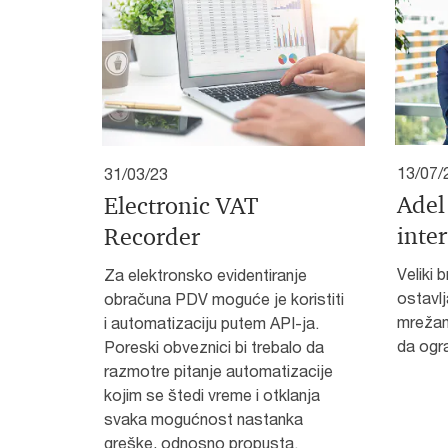
13/07/
31/03/23
Adel
Electronic VAT
inte
Recorder
Veliki 
Za elektronsko evidentiranje
ostavl
obračuna PDV moguće je koristiti
mrežam
i automatizaciju putem API-ja.
da ogr
Poreski obveznici bi trebalo da
razmotre pitanje automatizacije
kojim se štedi vreme i otklanja
svaka mogućnost nastanka
greške, odnosno propusta.