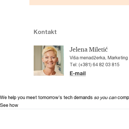
Kontakt
Jelena Miletić
Viša menadžerka, Marketing 
Tel: (+381) 64 82 03 815
E-mail
We help you meet tomorrow’s tech demands
so you can
compe
See how