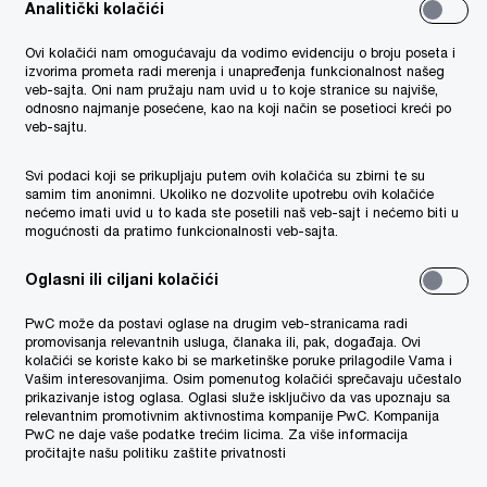
Analitički kolačići
Ovi kolačići nam omogućavaju da vodimo evidenciju o broju poseta i
izvorima prometa radi merenja i unapređenja funkcionalnost našeg
veb-sajta. Oni nam pružaju nam uvid u to koje stranice su najviše,
odnosno najmanje posećene, kao na koji način se posetioci kreći po
veb-sajtu.
03/03/20
Svi podaci koji se prikupljaju putem ovih kolačića su zbirni te su
PwC Serbia
samim tim anonimni. Ukoliko ne dozvolite upotrebu ovih kolačiće
nećemo imati uvid u to kada ste posetili naš veb-sajt i nećemo biti u
professionals' corner
mogućnosti da pratimo funkcionalnosti veb-sajta.
PwC professionals' corner je
Oglasni ili ciljani kolačići
novi serijal intervjua u kojima sa
ekspertima razgovaramo o
PwC može da postavi oglase na drugim veb-stranicama radi
promovisanja relevantnih usluga, članaka ili, pak, događaja. Ovi
raznim aktuelnim i interesantnim
ke
kolačići se koriste kako bi se marketinške poruke prilagodile Vama i
temama iz oblasti biznisa,
Vašim interesovanjima. Osim pomenutog kolačići sprečavaju učestalo
edukacije, pravne regulative,
prikazivanje istog oglasa. Oglasi služe isključivo da vas upoznaju sa
relevantnim promotivnim aktivnostima kompanije PwC. Kompanija
poreza itd.
za na
PwC ne daje vaše podatke trećim licima. Za više informacija
pročitajte našu politiku zaštite privatnosti
o