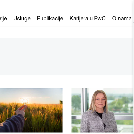
rije
Usluge
Publikacije
Karijera u PwC
O nama