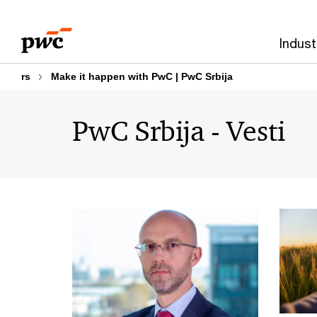
Skip
Skip
to
to
Indust
content
footer
rs
Make it happen with PwC | PwC Srbija
PwC Srbija - Vesti