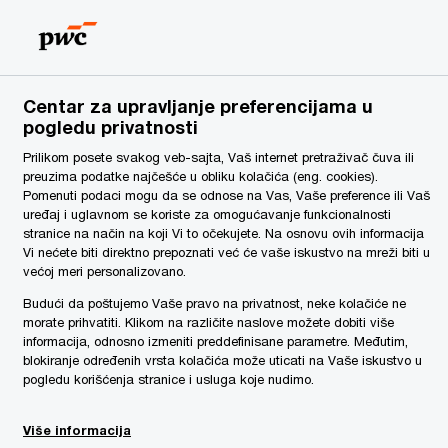
Serbia
SR
Pretraga
Vesti
Centar za upravljanje preferencijama u
pogledu privatnosti
Prilikom posete svakog veb-sajta, Vaš internet pretraživač čuva ili
preuzima podatke najčešće u obliku kolačića (eng. cookies).
Pomenuti podaci mogu da se odnose na Vas, Vaše preference ili Vaš
uređaj i uglavnom se koriste za omogućavanje funkcionalnosti
stranice na način na koji Vi to očekujete. Na osnovu ovih informacija
Vi nećete biti direktno prepoznati već će vaše iskustvo na mreži biti u
većoj meri personalizovano.
Budući da poštujemo Vaše pravo na privatnost, neke kolačiće ne
morate prihvatiti. Klikom na različite naslove možete dobiti više
informacija, odnosno izmeniti preddefinisane parametre. Međutim,
blokiranje određenih vrsta kolačića može uticati na Vaše iskustvo u
pogledu korišćenja stranice i usluga koje nudimo.
Više informacija