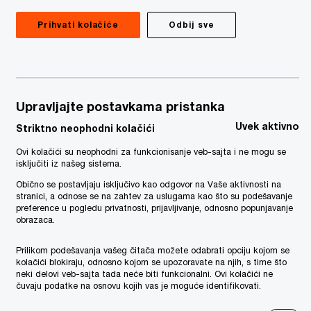
03/05/23
Prihvati kolačiće
Odbij sve
Biljana Bogovac -
Telegraf podcast -
rku
Kako si na poslu #63
Upravljajte postavkama pristanka
Svi govore o greškama, ali šta je
danas strah od uspeha?
Uvek aktivno
Striktno neophodni kolačići
Ovi kolačići su neophodni za funkcionisanje veb-sajta i ne mogu se
isključiti iz našeg sistema.
e
, sa
Obično se postavljaju isključivo kao odgovor na Vaše aktivnosti na
stranici, a odnose se na zahtev za uslugama kao što su podešavanje
preference u pogledu privatnosti, prijavljivanje, odnosno popunjavanje
 na
obrazaca.
 za
Prilikom podešavanja vašeg čitača možete odabrati opciju kojom se
kolačići blokiraju, odnosno kojom se upozoravate na njih, s time što
neki delovi veb-sajta tada neće biti funkcionalni. Ovi kolačići ne
čuvaju podatke na osnovu kojih vas je moguće identifikovati.