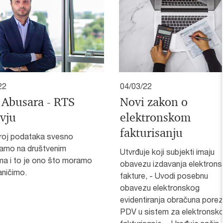
22
04/03/22
 Abusara - RTS
Novi zakon o
rvju
elektronskom
fakturisanju
broj podataka svesno
jamo na društvenim
Utvrđuje koji subjekti imaju
a i to je ono što moramo
obavezu izdavanja elektrons
aničimo.
fakture, - Uvodi posebnu
obavezu elektronskog
evidentiranja obračuna pore
PDV u sistem za elektronsk