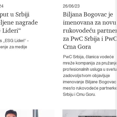
24
26/06/23
put u Srbiji
Biljana Bogovac je
ljene nagrade
imenovana za novu
 Lideri“
rukovodeću partne
za PwC Srbija i PwC
 „ESG Lideri“ -
Crna Gora
enje za medije
PwC Srbija, članica vodeće
mreže kompanija za pružanj
profesionalnih usluga u svetu
zadovoljstvom objavljuje
imenovanje Biljane Bogovac
mesto rukovodeće partnerke
Srbiju i Crnu Goru.