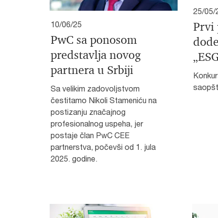
25/05/
Prvi 
10/06/25
PwC sa ponosom
dode
predstavlja novog
„ESG
partnera u Srbiji
Konkurs
saopšt
Sa velikim zadovoljstvom
čestitamo Nikoli Stameniću na
postizanju značajnog
profesionalnog uspeha, jer
postaje član PwC CEE
partnerstva, počevši od 1. jula
2025. godine.