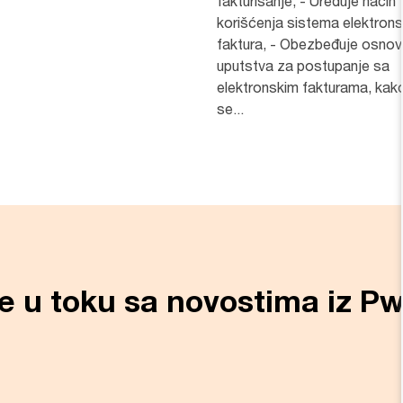
fakturisanje, - Uređuje način
korišćenja sistema elektrons
faktura, - Obezbeđuje osno
uputstva za postupanje sa
elektronskim fakturama, kak
se...
ite u toku sa novostima iz P