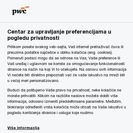
Skip
Skip
to
to
content
footer
rs
Make it happen with PwC | PwC Srbija
Usluge
Revi
Centar za upravljanje preferencijama u
Izgradnja poverenje i sigurnosti u digitalne
pogledu privatnosti
tehnologije.
Prilikom posete svakog veb-sajta, Vaš internet pretraživač čuva ili
Tehnologije - Revizija informacionih
preuzima podatke najčešće u obliku kolačića (eng. cookies).
Pomenuti podaci mogu da se odnose na Vas, Vaše preference ili
tehnologija
Vaš uređaj i uglavnom se koriste za omogućavanje funkcionalnosti
stranice na način na koji Vi to očekujete. Na osnovu ovih informacija
Vi nećete biti direktno prepoznati već će vaše iskustvo na mreži biti
u većoj meri personalizovano.
Budući da poštujemo Vaše pravo na privatnost, neke kolačiće ne
morate prihvatiti. Klikom na različite naslove možete dobiti više
informacija, odnosno izmeniti preddefinisane parametre. Međutim,
blokiranje određenih vrsta kolačića može uticati na Vaše iskustvo u
pogledu korišćenja stranice i usluga koje nudimo.
Više informacija
Stiglo je doba digitalnih tehnologija. Jedino