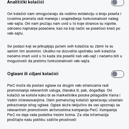
Analitički kolačići
49%
Ovi kolačići nam omogućavaju da vodimo evidenciju o broju poseta i
generalnih direktora menja strategiju u pogledu
izvorima prometa radi merenja i unapređenja funkcionalnost našeg
razvoja budućih lidera
veb-sajta. Oni nam pružaju nam uvid u to koje stranice su najviše,
odnosno najmanje posećene, kao na koji način se posetioci kreći po
veb-sajtu.
Svi podaci koji se prikupljaju putem ovih kolačića su zbirni te su
Poverenje i sigurnost znači da:
samim tim anonimni. Ukoliko ne dozvolite upotrebu ovih kolačiće
nećemo imati uvid u to kada ste posetili naš veb-sajt i nećemo biti u
mogućnosti da pratimo funkcionalnosti veb-sajta.
Klijenti kupuju vaše proizvode i sigurni su da
su njihovi podaci koji se koriste za plaćanje
Oglasni ili ciljani kolačići
preko interneta bezbedni;
PwC može da postavi oglase na drugim veb-stranicama radi
promovisanja relevantnih usluga, članaka ili, pak, događaja. Ovi
kolačići se koriste kako bi se marketinške poruke prilagodile Vama i
Dobavljači znaju da ih vaš sistem neće
Vašim interesovanjima. Osim pomenutog kolačići sprečavaju učestalo
prikazivanje istog oglasa. Oglasi služe isključivo da vas upoznaju sa
izneveriti;
relevantnim promotivnim aktivnostima kompanije PwC. Kompanija
PwC ne daje vaše podatke trećim licima. Za više informacija
pročitajte našu politiku zaštite privatnosti
Vi unapređujete poslovanje prihvatanjem novih