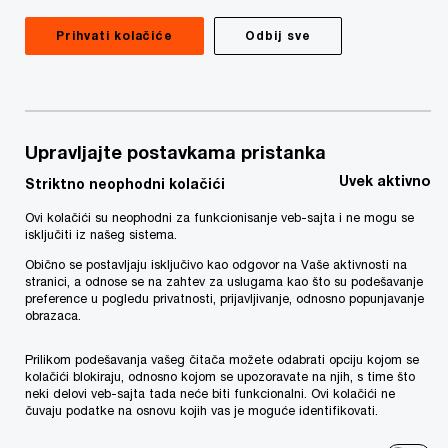
prihvatanjem novih mogućnosti možemo ostati
konkurentni.
Prihvati kolačiće
Odbij sve
Upravljajte postavkama pristanka
51%
Uvek aktivno
Striktno neophodni kolačići
direktora menja način korišćenja tehnologije u svrhu
Ovi kolačići su neophodni za funkcionisanje veb-sajta i ne mogu se
procene očekivanja zainteresovanih strana
isključiti iz našeg sistema.
Obično se postavljaju isključivo kao odgovor na Vaše aktivnosti na
stranici, a odnose se na zahtev za uslugama kao što su podešavanje
preference u pogledu privatnosti, prijavljivanje, odnosno popunjavanje
68%
obrazaca.
generalnih direktora - tehnologija za analitiku
Prilikom podešavanja vašeg čitača možete odabrati opciju kojom se
generiše najveći prinos od interakcije
kolačići blokiraju, odnosno kojom se upozoravate na njih, s time što
neki delovi veb-sajta tada neće biti funkcionalni. Ovi kolačići ne
čuvaju podatke na osnovu kojih vas je moguće identifikovati.