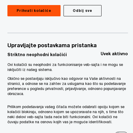
Zašto PwC?
Prihvati kolačiće
Odbij sve
Multidisciplinarni tim
Zaštita podataka o ličnosti nije samo pravno
pitanje. Zakon o zaštiti podataka o ličnosti
Upravljajte postavkama pristanka
(„Zakon“) i GDPR zahtevaju od rukovaoca i
Uvek aktivno
Striktno neophodni kolačići
obrađivača da sprovedu određene organizacione i
Ovi kolačići su neophodni za funkcionisanje veb-sajta i ne mogu se
tehničke mere kako bi u potpunosti uskladili svoje
isključiti iz našeg sistema.
poslovanje sa novom regulativom.
Obično se postavljaju isključivo kao odgovor na Vaše aktivnosti na
stranici, a odnose se na zahtev za uslugama kao što su podešavanje
preference u pogledu privatnosti, prijavljivanje, odnosno popunjavanje
obrazaca.
PwC svojim klijentima nudi širok spektar
stručnjaka za bezbednost i zaštitu podataka o
Prilikom podešavanja vašeg čitača možete odabrati opciju kojom se
kolačići blokiraju, odnosno kojom se upozoravate na njih, s time što
ličnosti. Tim se sastoji od advokata, stručnjaka za
neki delovi veb-sajta tada neće biti funkcionalni. Ovi kolačići ne
upravljanje rizicima i analizu podataka.
čuvaju podatke na osnovu kojih vas je moguće identifikovati.