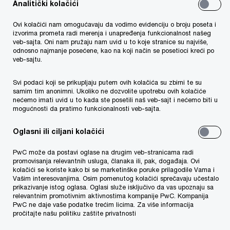
Analitički kolačići
Ovi kolačići nam omogućavaju da vodimo evidenciju o broju poseta i
izvorima prometa radi merenja i unapređenja funkcionalnost našeg
Iskustvo u sprovođenju GDPR projekata
veb-sajta. Oni nam pružaju nam uvid u to koje stranice su najviše,
odnosno najmanje posećene, kao na koji način se posetioci kreći po
Imamo iskustvo u vođenju GDPR projekata u
veb-sajtu.
različitim industrijama. Naši stručnjaci učestvuju u
Svi podaci koji se prikupljaju putem ovih kolačića su zbirni te su
obuci naših zaposlenih, u razvoju novih rešenja i
samim tim anonimni. Ukoliko ne dozvolite upotrebu ovih kolačiće
nećemo imati uvid u to kada ste posetili naš veb-sajt i nećemo biti u
međusobno sarađuju u okviru PwC Globalne
mogućnosti da pratimo funkcionalnosti veb-sajta.
mreže za zaštitu podataka o ličnosti.
Oglasni ili ciljani kolačići
PwC može da postavi oglase na drugim veb-stranicama radi
promovisanja relevantnih usluga, članaka ili, pak, događaja. Ovi
kolačići se koriste kako bi se marketinške poruke prilagodile Vama i
Vašim interesovanjima. Osim pomenutog kolačići sprečavaju učestalo
prikazivanje istog oglasa. Oglasi služe isključivo da vas upoznaju sa
relevantnim promotivnim aktivnostima kompanije PwC. Kompanija
PwC ne daje vaše podatke trećim licima. Za više informacija
pročitajte našu politiku zaštite privatnosti