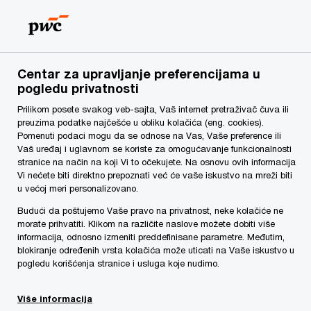
Skip
Skip
to
to
content
footer
rs
Make it happen with PwC | PwC Srbija
Usluge
Centar za upravljanje preferencijama u
Naš pristup GAP analizi poslovanja prema Zakonu o
pogledu privatnosti
zaštiti podataka o ličnosti i GDPR
Prilikom posete svakog veb-sajta, Vaš internet pretraživač čuva ili
Zaštita podataka o ličnosti
preuzima podatke najčešće u obliku kolačića (eng. cookies).
Pomenuti podaci mogu da se odnose na Vas, Vaše preference ili
Vaš uređaj i uglavnom se koriste za omogućavanje funkcionalnosti
stranice na način na koji Vi to očekujete. Na osnovu ovih informacija
Vi nećete biti direktno prepoznati već će vaše iskustvo na mreži biti
u većoj meri personalizovano.
Budući da poštujemo Vaše pravo na privatnost, neke kolačiće ne
morate prihvatiti. Klikom na različite naslove možete dobiti više
informacija, odnosno izmeniti preddefinisane parametre. Međutim,
blokiranje određenih vrsta kolačića može uticati na Vaše iskustvo u
pogledu korišćenja stranice i usluga koje nudimo.
Više informacija