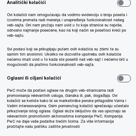
Analitički kolačići
e podataka
Ovi kolačići nam omogućavaju da vodimo evidenciju o broju poseta i
izvorima prometa radi merenja i unapređenja funkcionalnost našeg
veb-sajta. Oni nam pružaju nam uvid u to koje stranice su najviše,
odnosno najmanje posećene, kao na koji način se posetioci kreći po
PayWell metodologijom, tokom aprila
veb-sajtu.
. Dodatno, individualno sa svakim
 za uspešnu realizaciju procesa
Svi podaci koji se prikupljaju putem ovih kolačića su zbirni te su
samim tim anonimni. Ukoliko ne dozvolite upotrebu ovih kolačiće
nećemo imati uvid u to kada ste posetili naš veb-sajt i nećemo biti u
mogućnosti da pratimo funkcionalnosti veb-sajta.
Oglasni ili ciljani kolačići
PwC može da postavi oglase na drugim veb-stranicama radi
promovisanja relevantnih usluga, članaka ili, pak, događaja. Ovi
arivanje pozicija. PwC tim u svakom
kolačići se koriste kako bi se marketinške poruke prilagodile Vama i
a pozicija. Rok za dostavljanje popunjenih
Vašim interesovanjima. Osim pomenutog kolačići sprečavaju učestalo
prikazivanje istog oglasa. Oglasi služe isključivo da vas upoznaju sa
relevantnim promotivnim aktivnostima kompanije PwC. Kompanija
PwC ne daje vaše podatke trećim licima. Za više informacija
pročitajte našu politiku zaštite privatnosti