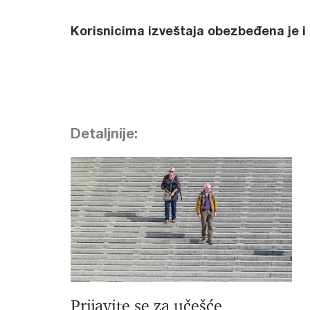
Korisnicima izveštaja obezbeđena je i
Detaljnije:
Prijavite se za učešće