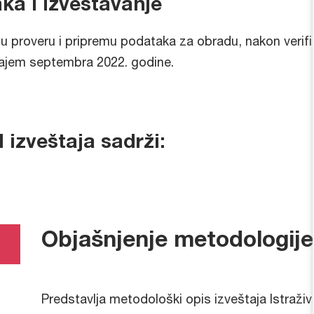
ka i izveštavanje
nu proveru i pripremu podataka za obradu, nakon verifi
krajem septembra 2022. godine.
izveštaja sadrži:
Objašnjenje metodologije
Predstavlja metodološki opis izveštaja Istraž