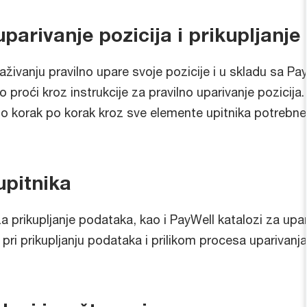
parivanje pozicija i prikupljanj
raživanju pravilno upare svoje pozicije i u skladu sa 
roći kroz instrukcije za pravilno uparivanje pozicija
o korak po korak kroz sve elemente upitnika potrebne
upitnika
za prikupljanje podataka, kao i PayWell katalozi za up
pri prikupljanju podataka i prilikom procesa uparivanj