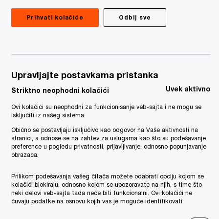
Prihvati kolačiće
Odbij sve
neficija. Za više detalja pogledajte
Upravljajte postavkama pristanka
Uvek aktivno
Striktno neophodni kolačići
Ovi kolačići su neophodni za funkcionisanje veb-sajta i ne mogu se
isključiti iz našeg sistema.
Obično se postavljaju isključivo kao odgovor na Vaše aktivnosti na
stranici, a odnose se na zahtev za uslugama kao što su podešavanje
preference u pogledu privatnosti, prijavljivanje, odnosno popunjavanje
obrazaca.
Prilikom podešavanja vašeg čitača možete odabrati opciju kojom se
kolačići blokiraju, odnosno kojom se upozoravate na njih, s time što
neki delovi veb-sajta tada neće biti funkcionalni. Ovi kolačići ne
čuvaju podatke na osnovu kojih vas je moguće identifikovati.
ok za prijavu za učešća je
20.05.2022.