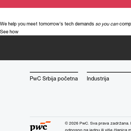
We help you meet tomorrow’s tech demands
so you can
compe
See how
PwC Srbija početna
Industrija
© 2026 PwC. Sva prava zadržana. 
odnosno na jednu ili više članica