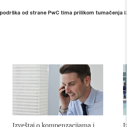
 podrška od strane PwC tima prilikom tumačenja i
Izveštaj o kompenzacijama i
I