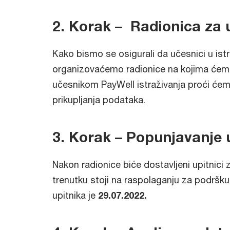
2. Korak – Radionica za u
Kako bismo se osigurali da učesnici u ist
organizovaćemo radionice na kojima ćemo p
učesnikom PayWell istraživanja proći ćem
prikupljanja podataka.
3. Korak – Popunjavanje 
Nakon radionice biće dostavljeni upitnici 
trenutku stoji na raspolaganju za podršku 
upitnika je
29.07.2022.