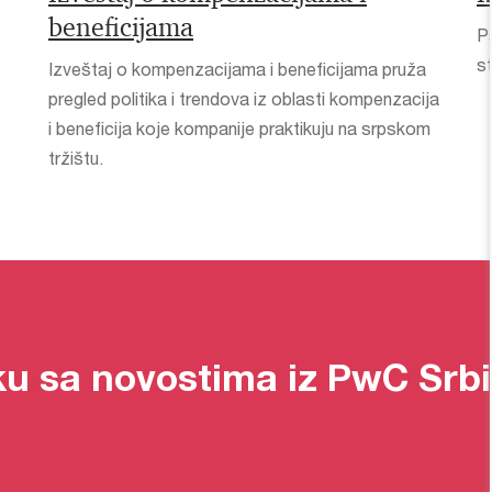
beneficijama
P
s
Izveštaj o kompenzacijama i beneficijama pruža
pregled politika i trendova iz oblasti kompenzacija
i beneficija koje kompanije praktikuju na srpskom
tržištu.
oku sa novostima iz PwC Srbi