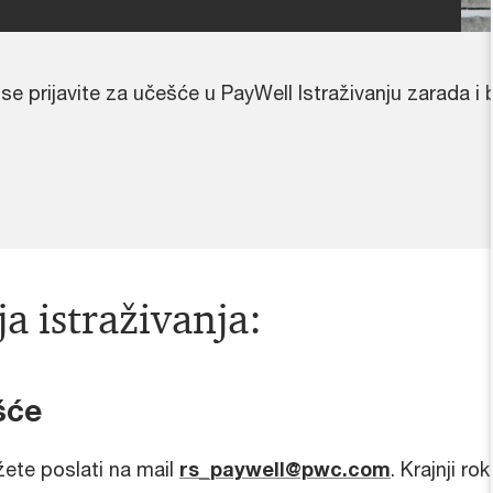
rijavite za učešće u PayWell Istraživanju zarada i be
 istraživanja:
šće
žete poslati na mail
rs_paywell@pwc.com
. Krajnji r