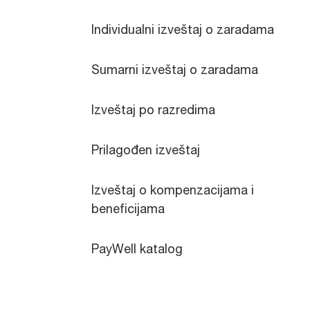
Individualni izveštaj o zaradama
Sumarni izveštaj o zaradama
Izveštaj po razredima
Prilagođen izveštaj
Izveštaj o kompenzacijama i
beneficijama
PayWell katalog