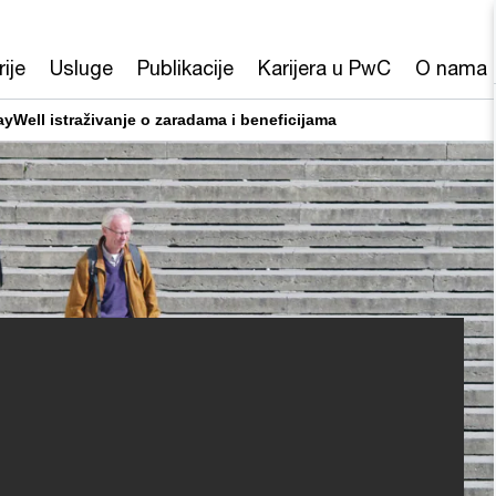
rije
Usluge
Publikacije
Karijera u PwC
O nama
ayWell istraživanje o zaradama i beneficijama