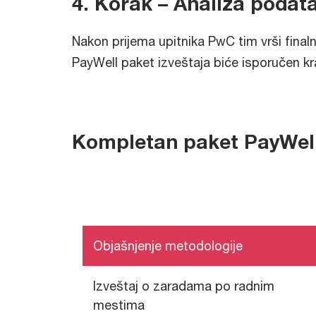
4. Korak – Analiza podata
Nakon prijema upitnika PwC tim vrši final
PayWell paket izveštaja biće isporučen 
Kompletan paket PayWell 
Objašnjenje metodologije
Izveštaj o zaradama po radnim
mestima