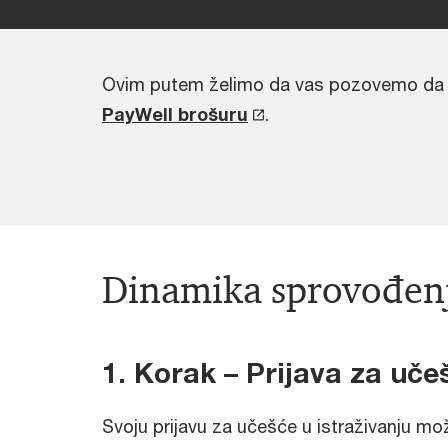
Ovim putem želimo da vas pozovemo da se p
PayWell brošuru
.
Dinamika sprovođenja
1. Korak – Prijava za uče
Svoju prijavu za učešće u istraživanju mo