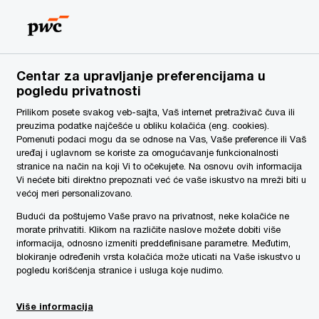
Serbia
SR
Pretraga
Vesti
Centar za upravljanje preferencijama u
pogledu privatnosti
Prilikom posete svakog veb-sajta, Vaš internet pretraživač čuva ili
preuzima podatke najčešće u obliku kolačića (eng. cookies).
Pomenuti podaci mogu da se odnose na Vas, Vaše preference ili Vaš
uređaj i uglavnom se koriste za omogućavanje funkcionalnosti
stranice na način na koji Vi to očekujete. Na osnovu ovih informacija
Vi nećete biti direktno prepoznati već će vaše iskustvo na mreži biti u
većoj meri personalizovano.
Budući da poštujemo Vaše pravo na privatnost, neke kolačiće ne
morate prihvatiti. Klikom na različite naslove možete dobiti više
informacija, odnosno izmeniti preddefinisane parametre. Međutim,
blokiranje određenih vrsta kolačića može uticati na Vaše iskustvo u
pogledu korišćenja stranice i usluga koje nudimo.
Više informacija