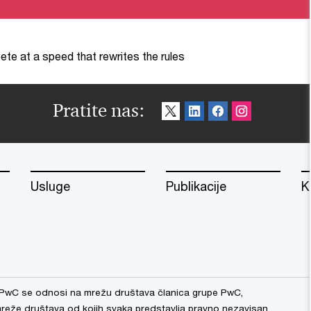
te at a speed that rewrites the rules
Pratite nas:
Usluge
Publikacije
K
PwC se odnosi na mrežu društava članica grupe PwC,
 mreže društava od kojih svaka predstavlja pravno nezavisan