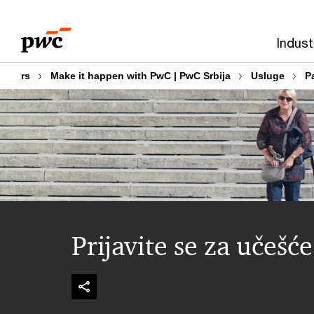
Skip
Skip
to
to
Indust
content
footer
rs
Make it happen with PwC | PwC Srbija
Usluge
P
Prijavite se za učešće