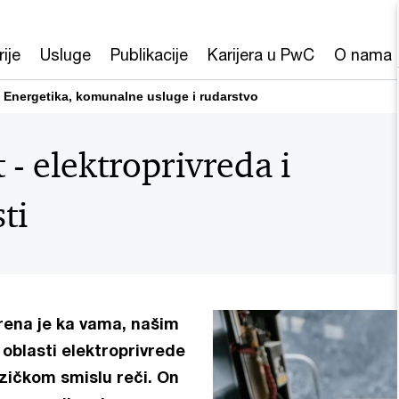
rije
Usluge
Publikacije
Karijera u PwC
O nama
Energetika, komunalne usluge i rudarstvo
 - elektroprivreda i
ti
ena je ka vama, našim
 oblasti elektroprivrede
izičkom smislu reči. On