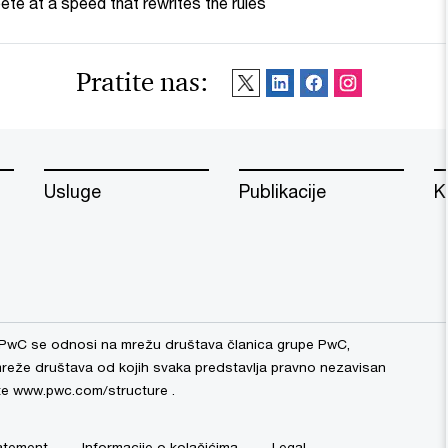
te at a speed that rewrites the rules
Pratite nas:
Usluge
Publikacije
K
PwC se odnosi na mrežu društava članica grupe PwC,
 mreže društava od kojih svaka predstavlja pravno nezavisan
ite www.pwc.com/structure .
atement
Informacije o kolačićima
Legal