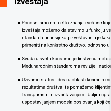
izveštaja
Ponosni smo na to što znanja i veštine koje
izveštaja možemo da stavimo u funkciju va
standarda finansijskog izveštavanja je kako 
primeniti na konkretno društvo, odnosno u
Svuda u svetu koristimo jedinstvenu metodol
Međunarodnim standardima revizije i nacio
Uživamo status lidera u oblasti kreiranja m
rezultatima društva, te pomažemo klijenti
transparentnim izveštavanjem i boljim upra
uspostavljanjem modela poslovanja koji će 