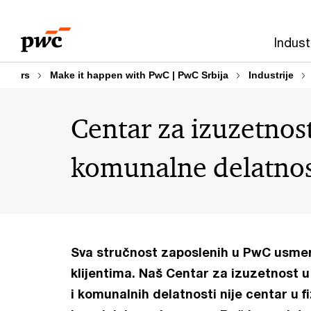
Skip
Skip
to
to
Indust
content
footer
rs
Make it happen with PwC | PwC Srbija
Industrije
Centar za izuzetnost
komunalne delatnos
Sva stručnost zaposlenih u PwC usmer
klijentima. Naš Centar za izuzetnost u
i komunalnih delatnosti nije centar u f