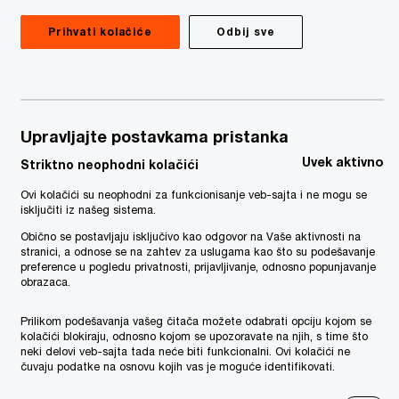
Prihvati kolačiće
Odbij sve
Upravljajte postavkama pristanka
Uvek aktivno
Striktno neophodni kolačići
Ovi kolačići su neophodni za funkcionisanje veb-sajta i ne mogu se
isključiti iz našeg sistema.
Obično se postavljaju isključivo kao odgovor na Vaše aktivnosti na
stranici, a odnose se na zahtev za uslugama kao što su podešavanje
preference u pogledu privatnosti, prijavljivanje, odnosno popunjavanje
obrazaca.
Prilikom podešavanja vašeg čitača možete odabrati opciju kojom se
kolačići blokiraju, odnosno kojom se upozoravate na njih, s time što
neki delovi veb-sajta tada neće biti funkcionalni. Ovi kolačići ne
čuvaju podatke na osnovu kojih vas je moguće identifikovati.