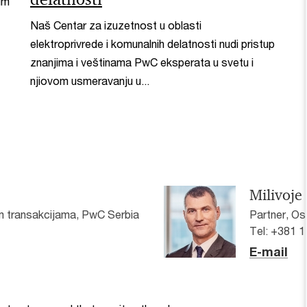
im
Naš Centar za izuzetnost u oblasti
elektroprivrede i komunalnih delatnosti nudi pristup
znanjima i veštinama PwC eksperata u svetu i
njiovom usmeravanju u...
Milivoje
m transakcijama, PwC Serbia
Partner, Os
Tel: +381 
E-mail