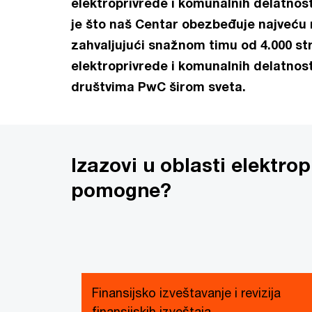
elektroprivrede i komunalnih delatnost
je što naš Centar obezbeđuje najveć
zahvaljujući snažnom timu od 4.000 str
elektroprivrede i komunalnih delatnost
društvima PwC širom sveta.
Izazovi u oblasti elektr
pomogne?
Finansijsko izveštavanje i revizija
finansijskih izveštaja