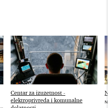
Centar za izuzetnost -
N
elektroprivreda i komunalne
Na
delatnosti