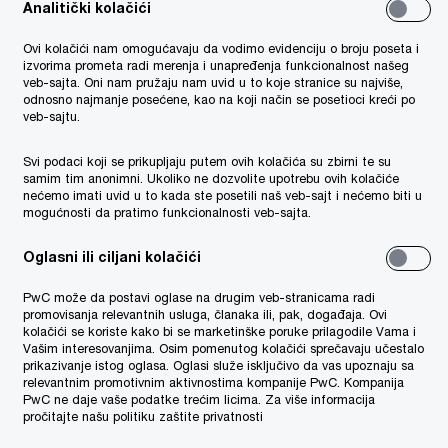
Analitički kolačići
Ovi kolačići nam omogućavaju da vodimo evidenciju o broju poseta i
izvorima prometa radi merenja i unapređenja funkcionalnost našeg
veb-sajta. Oni nam pružaju nam uvid u to koje stranice su najviše,
odnosno najmanje posećene, kao na koji način se posetioci kreći po
veb-sajtu.
Svi podaci koji se prikupljaju putem ovih kolačića su zbirni te su
samim tim anonimni. Ukoliko ne dozvolite upotrebu ovih kolačiće
nećemo imati uvid u to kada ste posetili naš veb-sajt i nećemo biti u
mogućnosti da pratimo funkcionalnosti veb-sajta.
 Kako PwC može da vam
Oglasni ili ciljani kolačići
PwC može da postavi oglase na drugim veb-stranicama radi
promovisanja relevantnih usluga, članaka ili, pak, događaja. Ovi
kolačići se koriste kako bi se marketinške poruke prilagodile Vama i
Vašim interesovanjima. Osim pomenutog kolačići sprečavaju učestalo
prikazivanje istog oglasa. Oglasi služe isključivo da vas upoznaju sa
relevantnim promotivnim aktivnostima kompanije PwC. Kompanija
PwC ne daje vaše podatke trećim licima. Za više informacija
revizija finansijskih
pročitajte našu politiku zaštite privatnosti