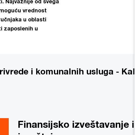
i. Najvažnije od svega
u moguću vrednost
učnjaka u oblasti
i zaposlenih u
oprivrede i komunalnih usluga -
Finansijsko izveštavanje i 