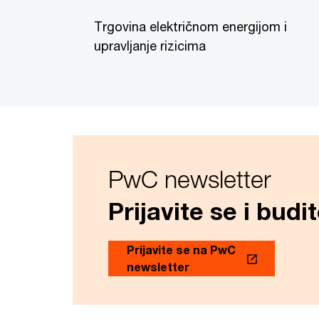
Trgovina električnom energijom i
upravljanje rizicima
PwC newsletter
Prijavite se i bud
Prijavite se na PwC
newsletter