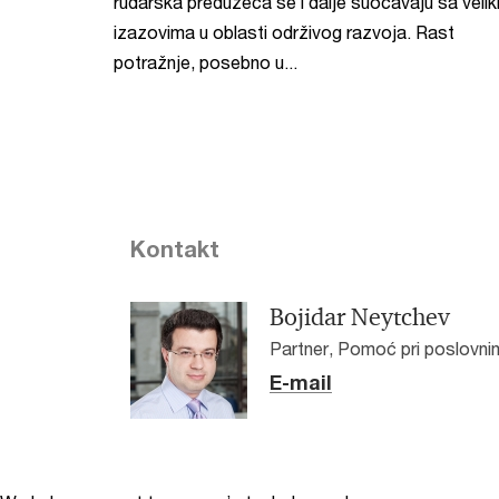
rudarska preduzeća se i dalje suočavaju sa velik
izazovima u oblasti održivog razvoja. Rast
potražnje, posebno u...
Kontakt
Bojidar Neytchev
Partner, Pomoć pri poslovni
E-mail