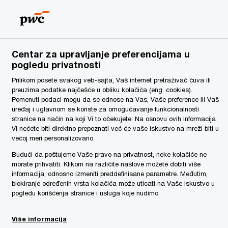
Serbia
SR
Pretraga
Vesti
Centar za upravljanje preferencijama u
pogledu privatnosti
Prilikom posete svakog veb-sajta, Vaš internet pretraživač čuva ili
preuzima podatke najčešće u obliku kolačića (eng. cookies).
Pomenuti podaci mogu da se odnose na Vas, Vaše preference ili Vaš
uređaj i uglavnom se koriste za omogućavanje funkcionalnosti
stranice na način na koji Vi to očekujete. Na osnovu ovih informacija
Vi nećete biti direktno prepoznati već će vaše iskustvo na mreži biti u
većoj meri personalizovano.
Budući da poštujemo Vaše pravo na privatnost, neke kolačiće ne
morate prihvatiti. Klikom na različite naslove možete dobiti više
informacija, odnosno izmeniti preddefinisane parametre. Međutim,
blokiranje određenih vrsta kolačića može uticati na Vaše iskustvo u
pogledu korišćenja stranice i usluga koje nudimo.
Više informacija