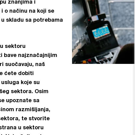
pu znanjima i
 o načinu na koji se
 u skladu sa potrebama
 u sektoru
i bave najznačajnijim
ri suočavaju, naš
 ćete dobiti
 usluga koje su
šeg sektora. Osim
 se upoznate sa
inom razmišljanja,
ektora, te stvorite
strana u sektoru