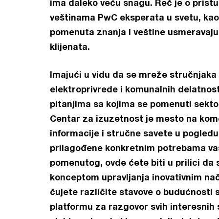
ima daleko veću snagu. Reč je o pristu
veštinama PwC eksperata u svetu, kao i
pomenuta znanja i veštine usmeravaju
klijenata.
Imajući u vidu da se mreže stručnjaka
elektroprivrede i komunalnih delatnost
pitanjima sa kojima se pomenuti sekto
Centar za izuzetnost je mesto na kome
informacije i stručne savete u pogledu
prilagođene konkretnim potrebama va
pomenutog, ovde ćete biti u prilici da
konceptom upravljanja inovativnim nač
čujete različite stavove o budućnosti s
platformu za razgovor svih interesnih 