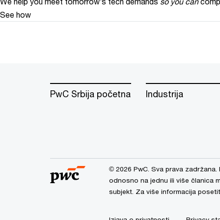
We help you meet tomorrow’s tech demands
so you can
compe
See how
PwC Srbija početna
Industrija
© 2026 PwC. Sva prava zadržana. 
odnosno na jednu ili više članica
subjekt. Za više informacija poset
Izjava o privatnosti
Privacy st