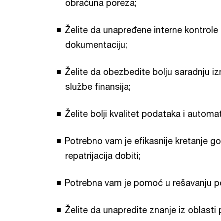
obračuna poreza;
Želite da unapređene interne kontrole 
dokumentaciju;
Želite da obezbedite bolju saradnju i
službe finansija;
Želite bolji kvalitet podataka i automa
Potrebno vam je efikasnije kretanje go
repatrijacija dobiti;
Potrebna vam je pomoć u rešavanju po
Želite da unapredite znanje iz oblasti 