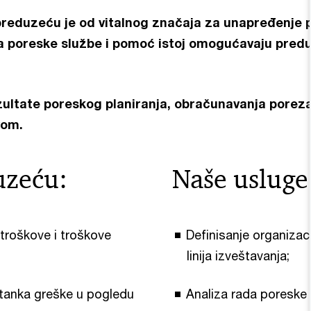
reduzeću je od vitalnog značaja za unapređenje p
ja poreske službe i pomoć istoj omogućavaju predu
tate poreskog planiranja, obračunavanja poreza, 
vom.
uzeću:
Naše usluge
 troškove i troškove
Definisanje organizac
;
linija izveštavanja;
tanka greške u pogledu
Analiza rada poreske 