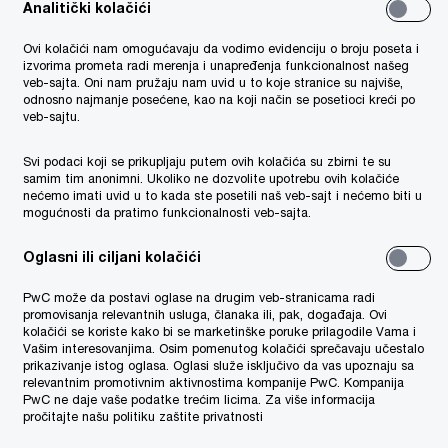
Analitički kolačići
tencija;
Ovi kolačići nam omogućavaju da vodimo evidenciju o broju poseta i
izvorima prometa radi merenja i unapređenja funkcionalnost našeg
aglašenosti sa zakonskom regulativom;
veb-sajta. Oni nam pružaju nam uvid u to koje stranice su najviše,
odnosno najmanje posećene, kao na koji način se posetioci kreći po
veb-sajtu.
skih prijava i druge relevantne
Svi podaci koji se prikupljaju putem ovih kolačića su zbirni te su
samim tim anonimni. Ukoliko ne dozvolite upotrebu ovih kolačiće
nećemo imati uvid u to kada ste posetili naš veb-sajt i nećemo biti u
mogućnosti da pratimo funkcionalnosti veb-sajta.
egije i strategije upravljanja rizicima.
Oglasni ili ciljani kolačići
PwC može da postavi oglase na drugim veb-stranicama radi
promovisanja relevantnih usluga, članaka ili, pak, događaja. Ovi
kolačići se koriste kako bi se marketinške poruke prilagodile Vama i
Vašim interesovanjima. Osim pomenutog kolačići sprečavaju učestalo
prikazivanje istog oglasa. Oglasi služe isključivo da vas upoznaju sa
relevantnim promotivnim aktivnostima kompanije PwC. Kompanija
PwC ne daje vaše podatke trećim licima. Za više informacija
pročitajte našu politiku zaštite privatnosti