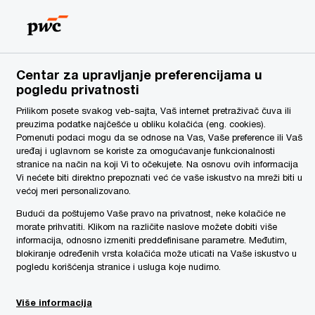
Serbia
SR
Pretraga
Vesti
Centar za upravljanje preferencijama u
pogledu privatnosti
Prilikom posete svakog veb-sajta, Vaš internet pretraživač čuva ili
preuzima podatke najčešće u obliku kolačića (eng. cookies).
Pomenuti podaci mogu da se odnose na Vas, Vaše preference ili Vaš
uređaj i uglavnom se koriste za omogućavanje funkcionalnosti
stranice na način na koji Vi to očekujete. Na osnovu ovih informacija
Vi nećete biti direktno prepoznati već će vaše iskustvo na mreži biti u
većoj meri personalizovano.
Budući da poštujemo Vaše pravo na privatnost, neke kolačiće ne
morate prihvatiti. Klikom na različite naslove možete dobiti više
informacija, odnosno izmeniti preddefinisane parametre. Međutim,
nalni korak u postupku spajanja,
blokiranje određenih vrsta kolačića može uticati na Vaše iskustvo u
pogledu korišćenja stranice i usluga koje nudimo.
definiše novi pravac poslovanja što
Više informacija