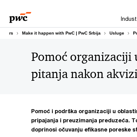
Skip
Skip
to
to
Indust
content
footer
rs
Make it happen with PwC | PwC Srbija
Usluge
P
Pomoć organizaciji 
pitanja nakon akvizi
Pomoć i podrška organizaciji u oblasti
pripajanja i preuzimanja preduzeća. To
doprinosi očuvanju efikasne poreske s