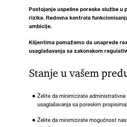
Postojanje uspešne poreske službe u p
rizika. Redovna kontrola funkcionisan
ambicije.
Klijentima pomažemo da unaprede rezul
usaglašavanja sa zakonskom regulati
Stanje u vašem pred
Želite da minimizirate administrativne
usaglašavanja sa poreskim propisima
Želite da minimizirate mogućnost nas