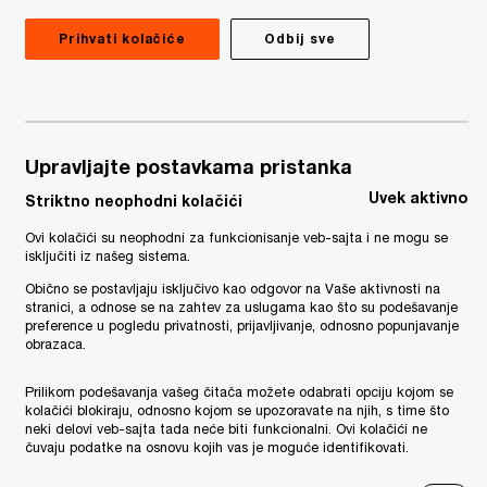
oslovnih interesa i smanjenje ukupnih
Prihvati kolačiće
Odbij sve
zeću da ostvari svoje poslovne
finansijskog izveštavanja i
Upravljajte postavkama pristanka
Uvek aktivno
Striktno neophodni kolačići
Ovi kolačići su neophodni za funkcionisanje veb-sajta i ne mogu se
isključiti iz našeg sistema.
:
Obično se postavljaju isključivo kao odgovor na Vaše aktivnosti na
stranici, a odnose se na zahtev za uslugama kao što su podešavanje
preference u pogledu privatnosti, prijavljivanje, odnosno popunjavanje
obrazaca.
ione strukture poreske službe, funkcija i
Prilikom podešavanja vašeg čitača možete odabrati opciju kojom se
kolačići blokiraju, odnosno kojom se upozoravate na njih, s time što
neki delovi veb-sajta tada neće biti funkcionalni. Ovi kolačići ne
čuvaju podatke na osnovu kojih vas je moguće identifikovati.
službe;