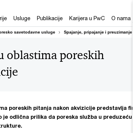
rije
Usluge
Publikacije
Karijera u PwC
O nama
oresko savetodavne usluge
Spajanje, pripajanje i preuzimanje
u oblastima poreskih
cije
ma poreskih pitanja nakon akvizicije predstavlja fi
 je odlična prilika da poreska služba u preduzeću 
trukture.