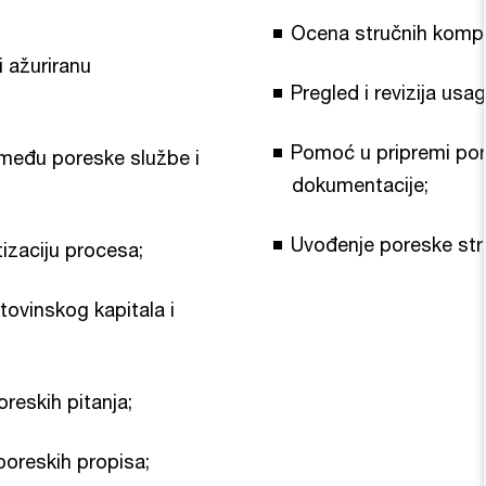
Ocena stručnih kompe
i ažuriranu
Pregled i revizija us
Pomoć u pripremi pore
zmeđu poreske službe i
dokumentacije;
Uvođenje poreske strat
tizaciju procesa;
tovinskog kapitala i
reskih pitanja;
poreskih propisa;